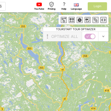
?
S
Login
YouTube
Pricing
Help
Language
TOURSTART TOUR OPTIMIZER
OPTIMIZE ALL
►