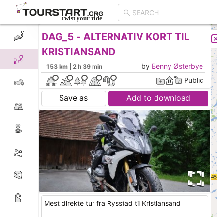
DAG_5 - ALTERNATIV KORT TIL
CREATE TOUR
LIST
KRISTIANSAND
by
Benny Østerbye
153 km | 2 h 39 min
Public
Save as
Add to download
Mest direkte tur fra Rysstad til Kristiansand