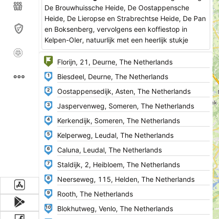
De Brouwhuissche Heide, De Oostappensche
Heide, De Lieropse en Strabrechtse Heide, De Pan
en Boksenberg, vervolgens een koffiestop in
Kelpen-Oler, natuurlijk met een heerlijk stukje
Limburgse vlaai. Na de koffie gaat het verder
langs Nederpeel-Grave, Waterbloem, en De
Heldense Bossen. Nu is het tijd om te gaan
1
lunchen, dat doen we in Maasbree. Na de lunch
2
volgen nog de Crayelheide, de Gelderse Heide en
als laatste de Deurnsche & Mariapeel. Zoals
3
gebruikelijk eindigen we bij Den Draai in Zeilberg.
4
Lees meer...
5
6
7
8
9
10