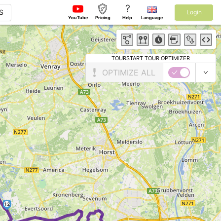
?
S
Login
YouTube
Pricing
Help
Language
TOURSTART TOUR OPTIMIZER
OPTIMIZE ALL
12