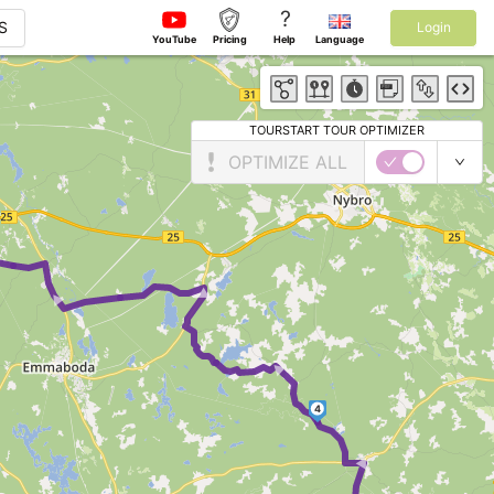
?
S
Login
YouTube
Pricing
Help
Language
TOURSTART TOUR OPTIMIZER
OPTIMIZE ALL
►
►
►
4