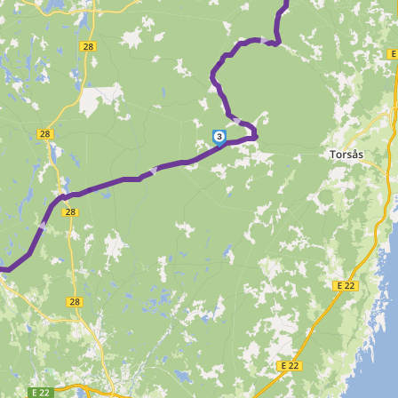
► ►
►
3
►
 ►