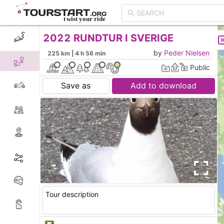
2022 RUNDTUR I SVERIGE
CREATE TOUR
LIST
by
Peder Nielsen
225 km | 4 h 56 min
Public
Save as
Add to download
Tour description