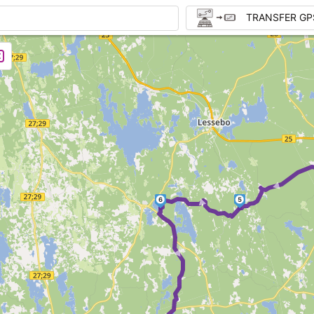
TRANSFER GP
►
►
6
5
► ►