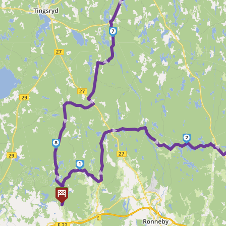
7
► ► ►
►
► ► ►
2
8
►
1