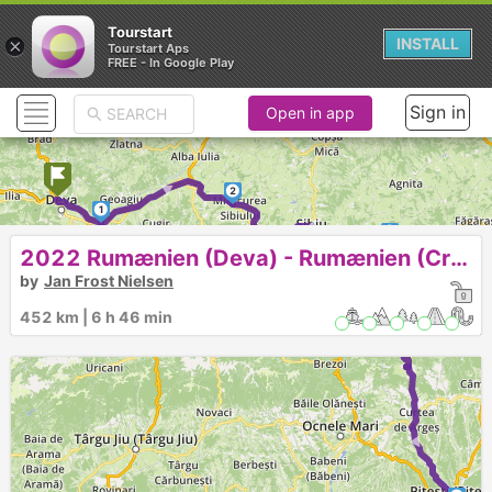
Tourstart
×
INSTALL
Tourstart Aps
FREE - In Google Play
Sign in
Open in app
►
2
1
►
3
2022 Rumænien (Deva) - Rumænien (Craiova)
►
by
Jan Frost Nielsen
452 km | 6 h 46 min
►