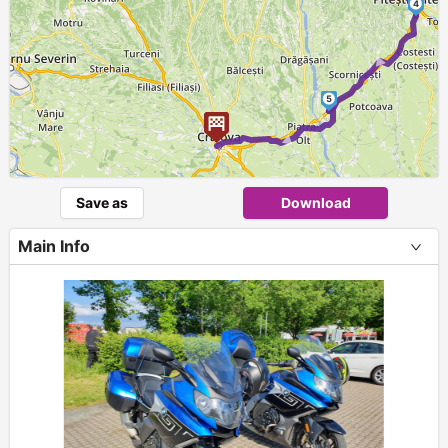
4
►
5
►
Save as
Download
Main Info
+