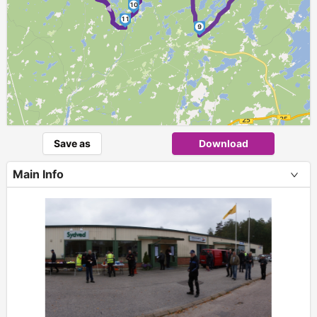
10
11
9
Save as
Download
Main Info
+