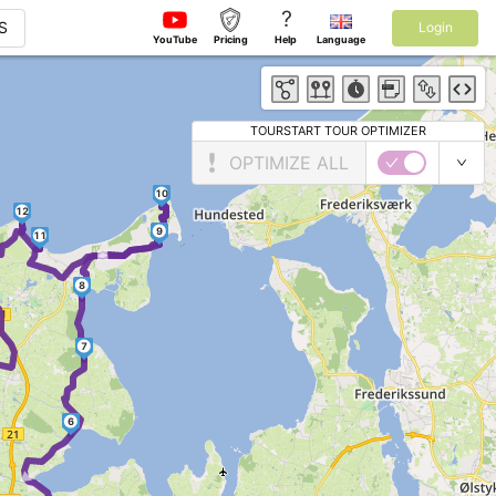
?
S
Login
YouTube
Pricing
Help
Language
TOURSTART TOUR OPTIMIZER
OPTIMIZE ALL
10
12
9
11
►
►
►
8
7
6
►