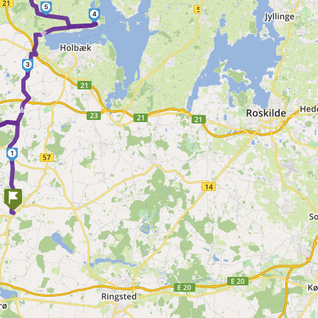
5
4
►
3
►
1