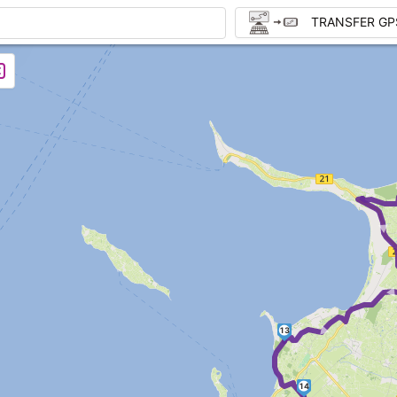
TRANSFER GP
► ► 
13
14