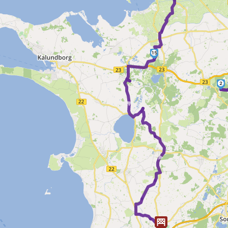
15
►
2
►