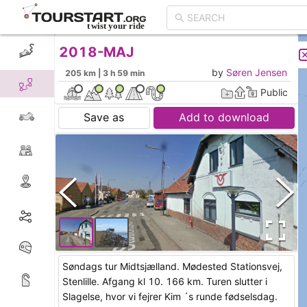
2018-MAJ
CREATE TOUR
LIST
by
Søren Jensen
205 km | 3 h 59 min
Public
Save as
Add to download
Søndags tur Midtsjælland. Mødested Stationsvej,
Stenlille. Afgang kl 10. 166 km. Turen slutter i
Slagelse, hvor vi fejrer Kim ´s runde fødselsdag.