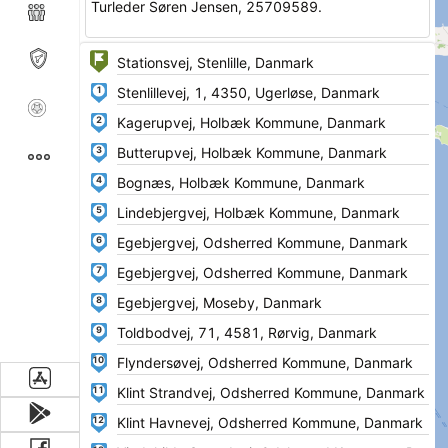
Turleder Søren Jensen, 25709589.
1
2
3
4
5
6
7
8
9
10
11
12