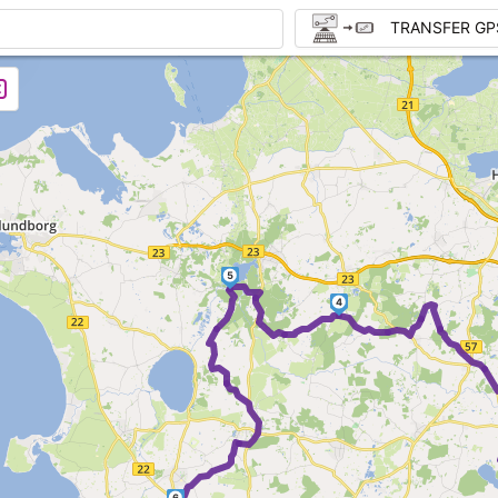
TRANSFER GP
5
4
6