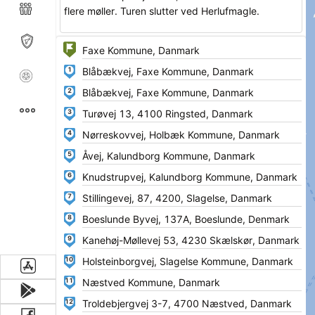
flere møller. Turen slutter ved Herlufmagle.
1
2
3
4
5
6
7
8
9
10
11
12