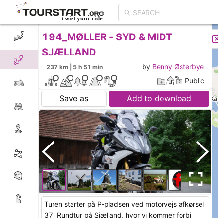
194_MØLLER - SYD & MIDT
CREATE TOUR
LIST
SJÆLLAND
by
Benny Østerbye
237 km | 5 h 51 min
Public
Save as
Add to download
Turen starter på P-pladsen ved motorvejs afkørsel
37. Rundtur på Sjælland, hvor vi kommer forbi