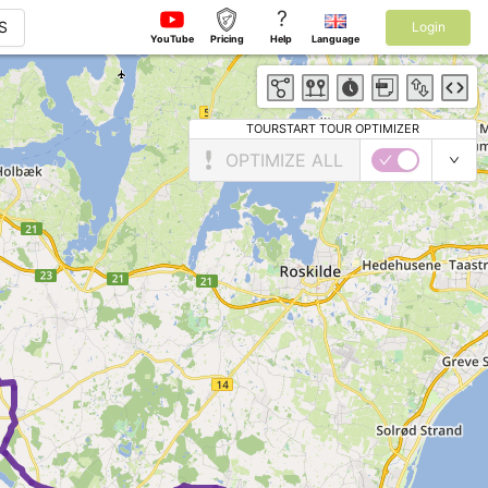
?
S
Login
YouTube
Pricing
Help
Language
TOURSTART TOUR OPTIMIZER
OPTIMIZE ALL