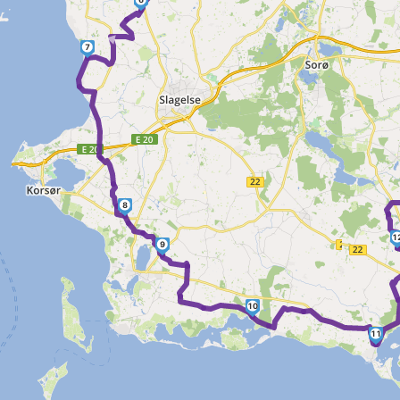
►
7
8
1
9
10
11