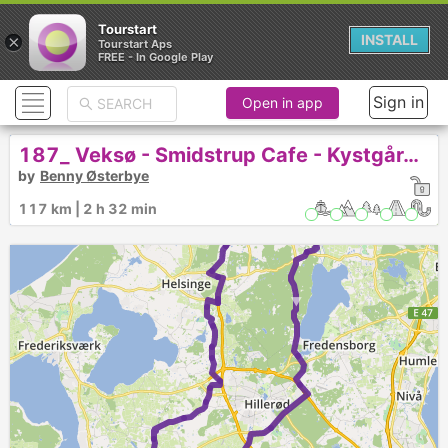
Tourstart
×
INSTALL
Tourstart Aps
FREE - In Google Play
Sign in
Open in app
1
187_ Veksø - Smidstrup Cafe - Kystgården - Veksø
by
Benny Østerbye
117 km | 2 h 32 min
►