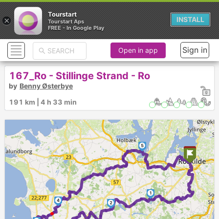
Tourstart
×
INSTALL
Tourstart Aps
FREE - In Google Play
Sign in
Open in app
167_Ro - Stillinge Strand - Ro
by
Benny Østerbye
191 km | 4 h 33 min
5
1
4
2