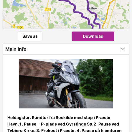
Save as
Download
Main Info
►
3
Heldagstur. Rundtur fra Roskilde med stop i Præstø
Havn.1. Pause - P-plads ved Gyrstinge Sø.2. Pause ved
+
Tybjerg Kirke. 3. Frokost i Præstø. 4. Pause på hjemturen