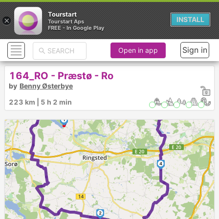
Tourstart
×
INSTALL
Tourstart Aps
FREE - In Google Play
Sign in
Open in app
164_RO - Præstø - Ro
by
Benny Østerbye
223 km | 5 h 2 min
1
4
2