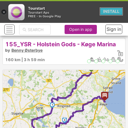
Tourstart
×
INSTALL
Tourstart Aps
FREE - In Google Play
Sign in
Open in app
155_YSR - Holstein Gods - Køge Marina
by
Benny Østerbye
160 km | 3 h 59 min
1
3