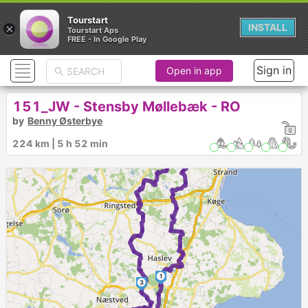
Tourstart
×
INSTALL
Tourstart Aps
FREE - In Google Play
Sign in
Open in app
151_JW - Stensby Møllebæk - RO
by
Benny Østerbye
224 km | 5 h 52 min
1
3