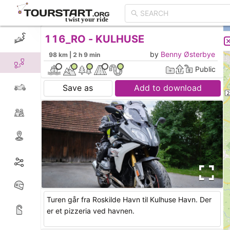
116_RO - KULHUSE
CREATE TOUR
LIST
by
Benny Østerbye
98 km | 2 h 9 min
Public
Save as
Add to download
Turen går fra Roskilde Havn til Kulhuse Havn. Der
er et pizzeria ved havnen.