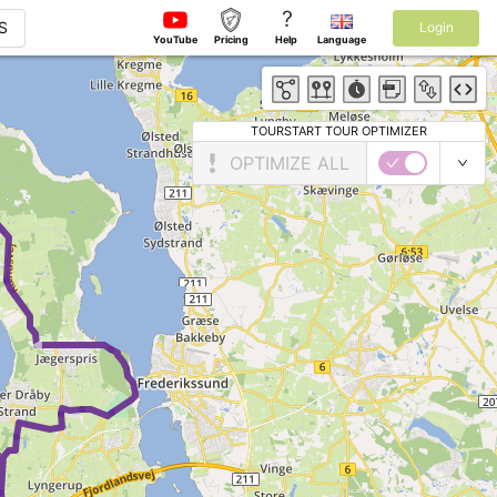
?
S
Login
YouTube
Pricing
Help
Language
TOURSTART TOUR OPTIMIZER
OPTIMIZE ALL
►
►