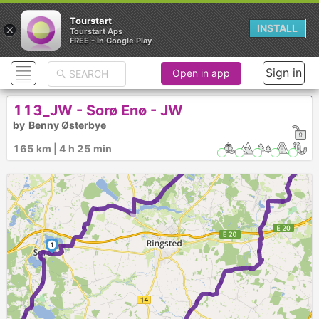
Tourstart
×
INSTALL
Tourstart Aps
FREE - In Google Play
Sign in
Open in app
113_JW - Sorø Enø - JW
by
Benny Østerbye
165 km | 4 h 25 min
►
1