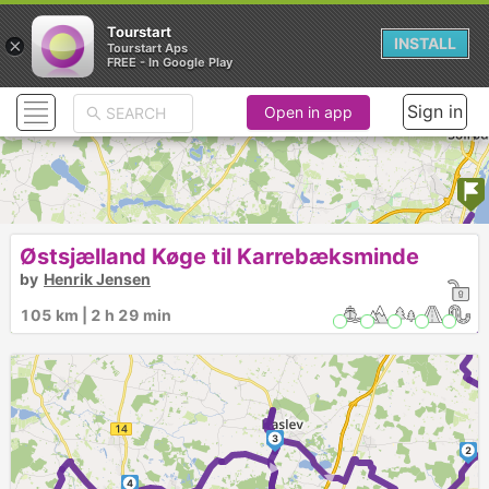
Tourstart
×
INSTALL
Tourstart Aps
FREE - In Google Play
Sign in
Open in app
Østsjælland Køge til Karrebæksminde
by
Henrik Jensen
1
105 km | 2 h 29 min
3
► ►
2
►
►
4