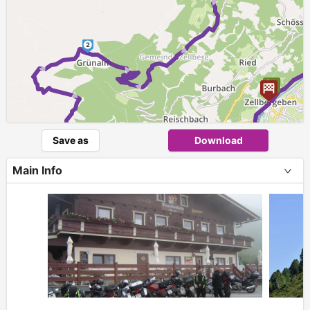
2
► ► ►
► ► ► ► ► ► ► ► ► ► ►
Save as
Download
Main Info
3
+