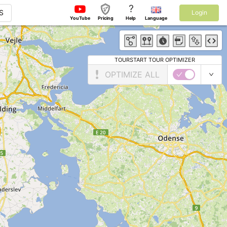
?
S
Login
YouTube
Pricing
Help
Language
TOURSTART TOUR OPTIMIZER
OPTIMIZE ALL