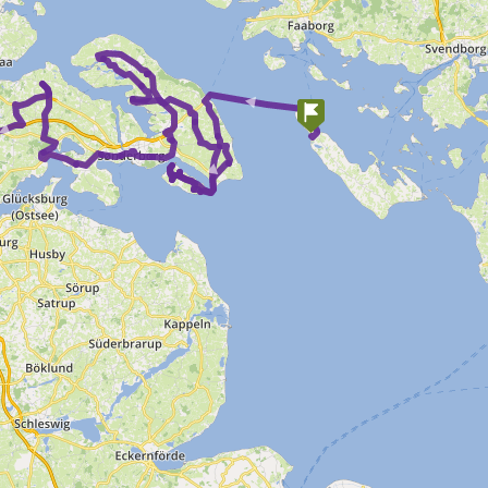
►
►
►