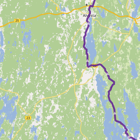
► ►
► ►
► 