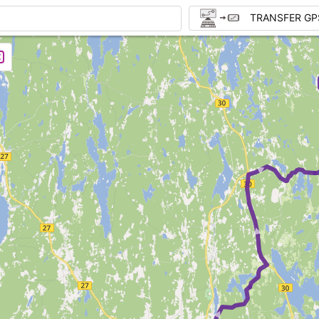
TRANSFER GP
► ►