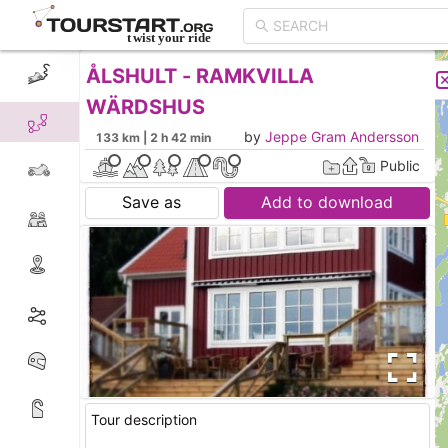
ÅLSHULT - RAMKVILLA
CREATE TOUR
LIST
WÄRDSHUS
by
Jeppe Gram Andersson
133 km | 2 h 42 min
Public
Save as
Add to download
Tour description