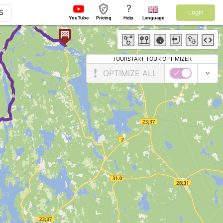
?
S
Login
YouTube
Pricing
Help
Language
► ► ►
TOURSTART TOUR OPTIMIZER
OPTIMIZE ALL