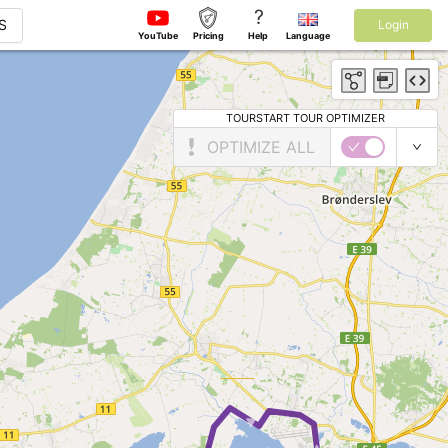
?
S
Login
YouTube
Pricing
Help
Language
TOURSTART TOUR OPTIMIZER
OPTIMIZE ALL