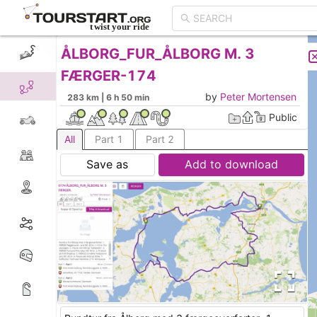
ÅLBORG_FUR_ÅLBORG M. 3
CREATE TOUR
LIST
FÆRGER-174
by
Peter Mortensen
283 km | 6 h 50 min
Public
All
Part 1
Part 2
Save as
Add to download