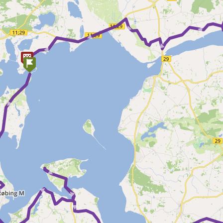
► ► ► ► ► 
 ► ► ► ► ► ► ► ► ► ► ► ►