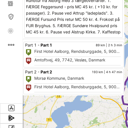
Rundtur fra Ålborg med 3 færgeoverfarter. 1.
FÆRGE Feggersund - pris MC 45 kr. ( +10 kr. for
passager). 2. Pause ved Attrup "ladeplads". 3.
►
FÆRGE Fursund Pris retur MC 50 kr. 4. Frokost på
FUR Bryghus. 5. FÆRGE Sundøre Hvalpsund pris
MC 45 kr. 6. Pause ved Alstrup Kirke. 7. Kaffestop
Tophuset Rebildvej 27 8. Minipause ved Klitgårds
Fiskerleje. Retur Ålborg.
Part 1 -
Part 1
89 km | 2 h 3 min
Part 2 -
Part 2
193 km | 4 h 47 min