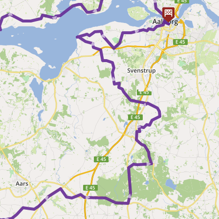
► ► ► ► ►
 ► ► ► ► ► ► ► ► ►