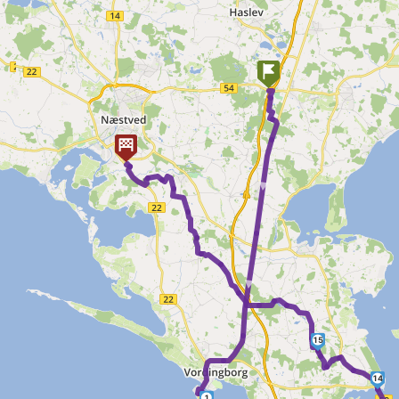
►
►
15
14
1