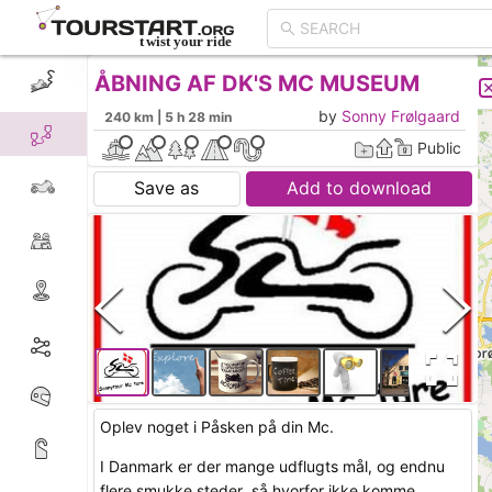
ÅBNING AF DK'S MC MUSEUM
CREATE TOUR
LIST
by
Sonny Frølgaard
240 km | 5 h 28 min
Public
Save as
Add to download
Oplev noget i Påsken på din Mc.
I Danmark er der mange udflugts mål, og endnu
flere smukke steder, så hvorfor ikke komme