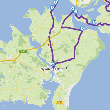
2
3
6
7
►
8
►
5
4