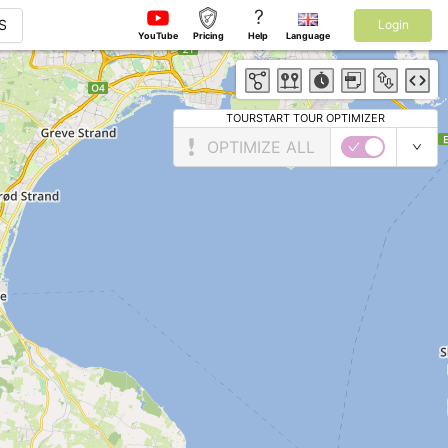
?
S
Login
YouTube
Pricing
Help
Language
TOURSTART TOUR OPTIMIZER
OPTIMIZE ALL