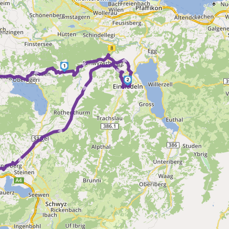
 ► ►
► ►
► ► ► ►
1
2