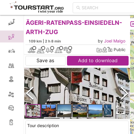
ÄGERI-RATENPASS-EINSIEDELN-
CREATE TOUR
LIST
ARTH-ZUG
by
Joel Malgo
109 km | 2 h 8 min
Public
Save as
Add to download
Tour description