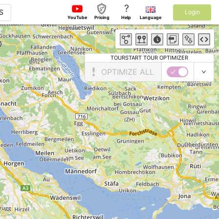
?
S
Login
YouTube
Pricing
Help
Language
TOURSTART TOUR OPTIMIZER
OPTIMIZE ALL